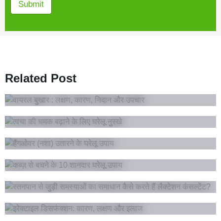
Submit
Fever & Flu
Related Post
वायरल बुखार : लक्षण, कारण, निदान और उपचार
Daily Health
त्वचा की चमक बढ़ाने के लिए घरेलू नुस्खे
Daily Health
हैंगओवर (नशा) उतारने के घरेलू उपाय
Digestive Health
Women's Health
कब्ज़ से बचने के 10 शानदार घरेलू उपाय
स्तनपान से जुड़ी समस्याओं का समाधान कैसे करते हैं लैक्टेशन
कंसल्टेंट?
Men's Health
इरेक्टाइल डिसफंक्शन: कारण, लक्षण और इलाज