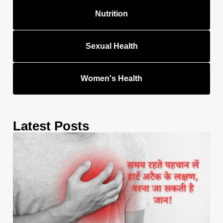
Nutrition
Sexual Health
Women's Health
Latest Posts
सम
रहत
पह
लें ह
अट
के
लक्
वरन
जा