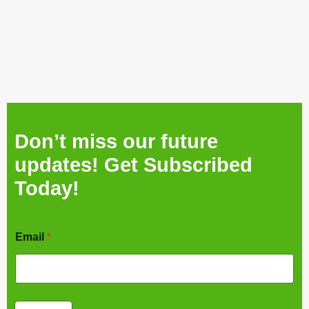
आय
की
कम
Don’t miss our future
updates! Get Subscribed
Today!
Email
*