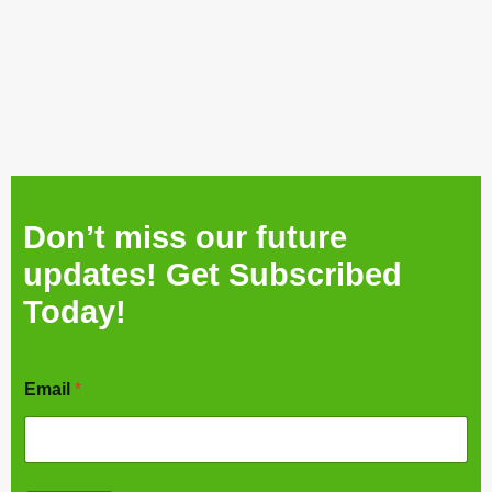
होग
आय
की
कम
Don’t miss our future
updates! Get Subscribed
Today!
Email
*